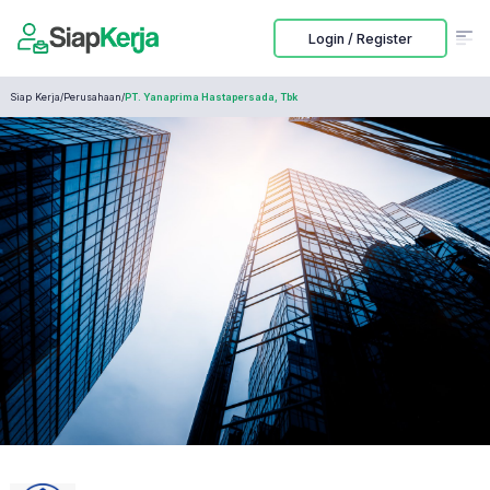
Login / Register
Siap Kerja
/
Perusahaan
/
PT. Yanaprima Hastapersada, Tbk